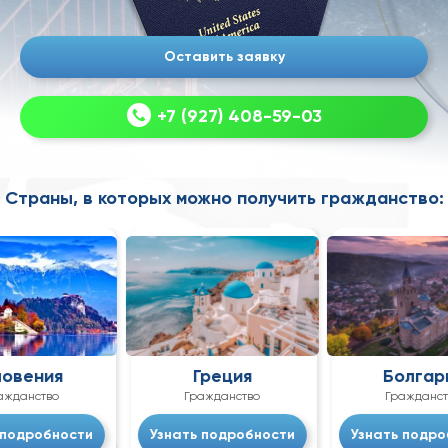
Оставить заявку
+7 (927) 408-59-03
Страны, в которых можно получить гражданство:
овения
Греция
Болгар
ажданство
Гражданство
Гражданст
 подробности
Узнать подробности
Узнать подро